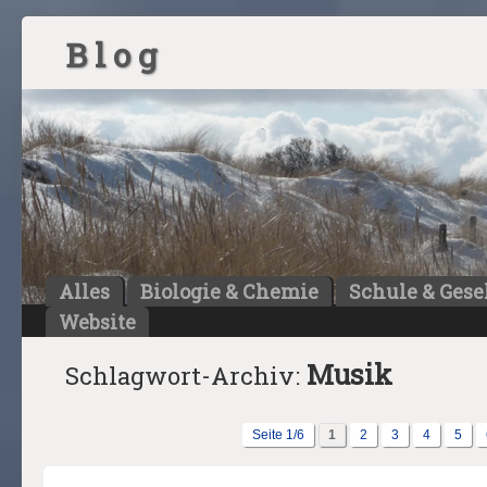
B l o g
Alles
Biologie & Chemie
Schule & Gese
Website
Musik
Schlagwort-Archiv:
Seite 1/6
1
2
3
4
5