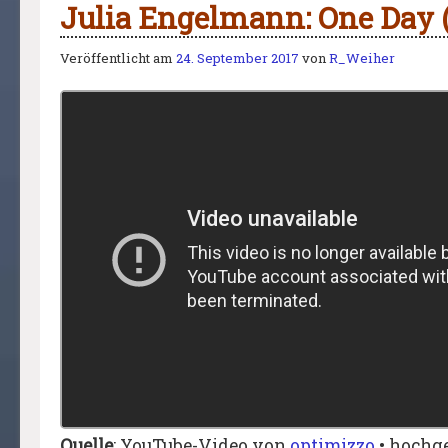
Julia Engelmann: One Day 
Veröffentlicht am
24. September 2017
von
R_Weiher
Quelle
: YouTube-Video von
optimizzo
• hochg