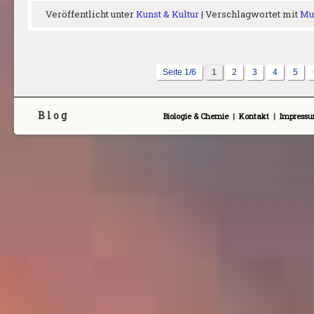
Veröffentlicht unter
Kunst & Kultur
|
Verschlagwortet mit
Mu
Seite 1/6
1
2
3
4
5
B l o g
Biologie & Chemie
|
Kontakt
|
Impress