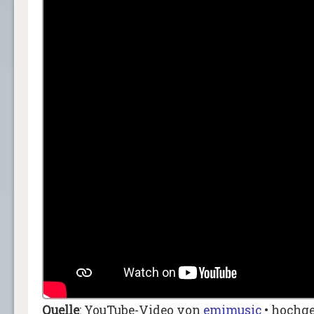
Quelle
: YouTube-Video von
emimusic
• hochge