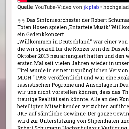
Quelle
: YouTube-Video von
jkplab
• hochgelad
Das Sinfonieorchester der Robert Schuma
Toten Hosen spielen ‚Entartete Musik‘ Will
ein Gedenkkonzert.
„Willkommen in Deutschland“ war einer vo
die wir speziell für die Konzerte in der Düsse
Oktober 2013 neu arrangiert hatten und den 
ersten Mal seit vielen Jahren wieder in unse
Titel wurde in seiner ursprünglichen Versio
MICH!“ 1993 veröffentlicht und war eine Reak
rassistischen Pogrome und Anschläge in Deu
wir uns nicht vorstellen können, dass das 
traurige Realität sein könnte. Alle an den Ko
beteiligten Mitwirkenden verzichten auf ihr
JKP auf sämtliche Gewinne. Der ganze Gewin
wird zur Unterstützung von Stipendiaten und
Robert Schumann Hochschule zur Verfügung g