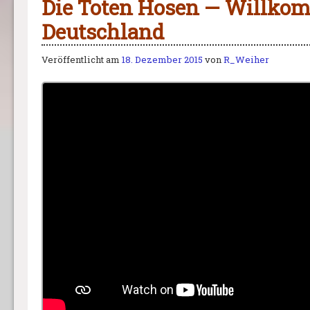
Die Toten Hosen — Willko
Deutschland
Veröffentlicht am
18. Dezember 2015
von
R_Weiher