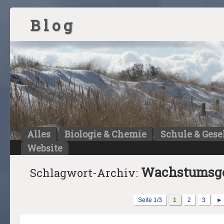
B l o g
Alles
Biologie & Chemie
Schule & Gese
Website
Wachstumsge
Schlagwort-Archiv:
Seite 1/3
1
2
3
►