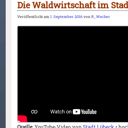
Die Waldwirtschaft im Sta
Veröffentlicht am
1. September 2016
von
R_Weiher
Quelle
: YouTube-Video von
Stadt Lübeck
• hoc