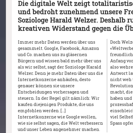
Die digitale Welt zeigt totalitaris
und bedroht zunehmend unsere Frei
Soziologe Harald Welzer. Deshalb r
kreativen Widerstand gegen die Ü
Immer mehr Daten werden über uns
Doch Welzer sieht darin eine
gesammelt. Google, Facebook, Amazon
«Weltverbesserungsdiktatur», die zwar
und Co. machen uns zu gläsernen
freundlich daherkommt, aber den
Bürgern und wissen bald mehr über uns
Anfang vom Ende bedeutet. […] Warum
als wir selbst, sagt der Soziologe Harald
also wehren wir uns nicht? Welzers
Welzer. Denn je mehr Daten über uns die
Antwort lautet: Weil es uns derzeit noch
Internetkonzerne anhäufen, desto
nicht weh tut. Weil die digitale
genauer können sie unsere
Revolution unser Leben bequemer
Entscheidungen vorhersagen und
macht, die Technikfreunde ihren Spass
steuern. In der Regel gilt nämlich: Wir
haben und sich die Veränderungen
kaufen diejenigen Produkte, die uns
prozesshaft und unbemerkt
empfohlen werden. […]
einschleichen. Die Frage ist also: Wie
Internetkonzerne wie Google wollen,
viel Selbstbestimmung wollen wir dem
wie sie selbst sagen, die Welt verbessern
Spass opfe
und unser Leben angenehmer machen.