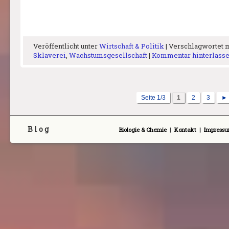
Veröffentlicht unter
Wirtschaft & Politik
|
Verschlagwortet 
Sklaverei
,
Wachstumsgesellschaft
|
Kommentar hinterlass
Seite 1/3
1
2
3
►
B l o g
Biologie & Chemie
|
Kontakt
|
Impress