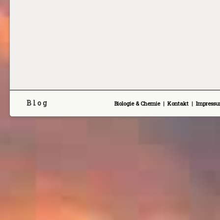
B l o g
Biologie & Chemie
|
Kontakt
|
Impress