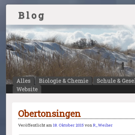
B l o g
Alles
Biologie & Chemie
Schule & Gese
Website
Obertonsingen
Veröffentlicht am
18. Oktober 2015
von
R_Weiher