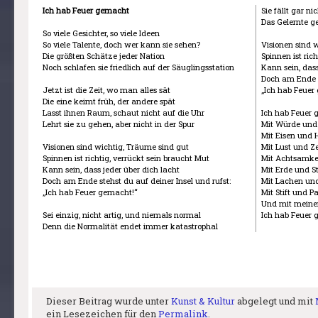
Ich hab Feuer gemacht
Sie fällt gar ni
Das Gelernte ge
So viele Gesichter, so viele Ideen
So viele Talente, doch wer kann sie sehen?
Visionen sind 
Die größten Schätze jeder Nation
Spinnen ist ric
Noch schlafen sie friedlich auf der Säuglingsstation
Kann sein, dass
Doch am Ende st
Jetzt ist die Zeit, wo man alles sät
„Ich hab Feuer
Die eine keimt früh, der andere spät
Lasst ihnen Raum, schaut nicht auf die Uhr
Ich hab Feuer
Lehrt sie zu gehen, aber nicht in der Spur
Mit Würde und 
Mit Eisen und 
Visionen sind wichtig, Träume sind gut
Mit Lust und Ze
Spinnen ist richtig, verrückt sein braucht Mut
Mit Achtsamke
Kann sein, dass jeder über dich lacht
Mit Erde und S
Doch am Ende stehst du auf deiner Insel und rufst:
Mit Lachen un
„Ich hab Feuer gemacht!“
Mit Stift und P
Und mit meine
Sei einzig, nicht artig, und niemals normal
Ich hab Feuer
Denn die Normalität endet immer katastrophal
Dieser Beitrag wurde unter
Kunst & Kultur
abgelegt und mit
ein Lesezeichen für den
Permalink
.