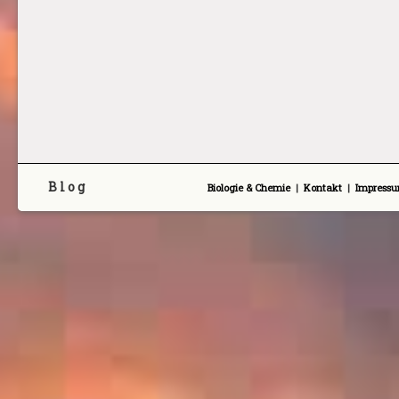
B l o g
Biologie & Chemie
|
Kontakt
|
Impress