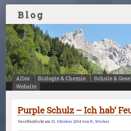
B l o g
Alles
Biologie & Chemie
Schule & Gese
Website
Purple Schulz – Ich hab‘ F
Veröffentlicht am
31. Oktober 2014
von
R_Weiher