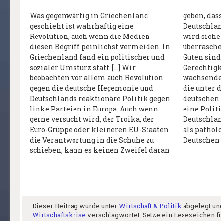
Was gegenwärtig in Griechenland
geben, dass dies ein frontaler Angriff auf
geschieht ist wahrhaftig eine
Deutschlands Rolle in Europa ist. Das
Revolution, auch wenn die Medien
wird sicherlich viele Deutsche
diesen Begriff peinlichst vermeiden. In
überraschen, die glauben, dass “wir die
Griechenland fand ein politischer und
Guten sind” und überall Demokratie und
sozialer Umsturz statt. […] Wir
Gerechtigkeit fördern. Es gibt aber einen
beobachten vor allem auch Revolution
wachsenden Groll in vielen EU-Ländern,
gegen die deutsche Hegemonie und
die unter den Konsequenzen der
Deutschlands reaktionäre Politik gegen
deutschen Politik der Austerität leiden;
linke Parteien in Europa. Auch wenn
eine Politik, die außerhalb
gerne versucht wird, der Troika, der
Deutschlands als diskreditiert gilt und
Euro-Gruppe oder kleineren EU-Staaten
als pathologische Besessenheit der
die Verantwortung in die Schuhe zu
schieben, kann es keinen Zweifel daran
Dieser Beitrag wurde unter
Wirtschaft & Politik
abgelegt un
Wirtschaftskrise
verschlagwortet. Setze ein Lesezeichen f