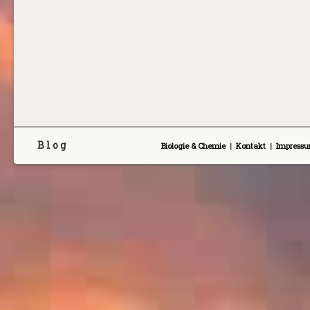
B l o g
Biologie & Chemie
|
Kontakt
|
Impress