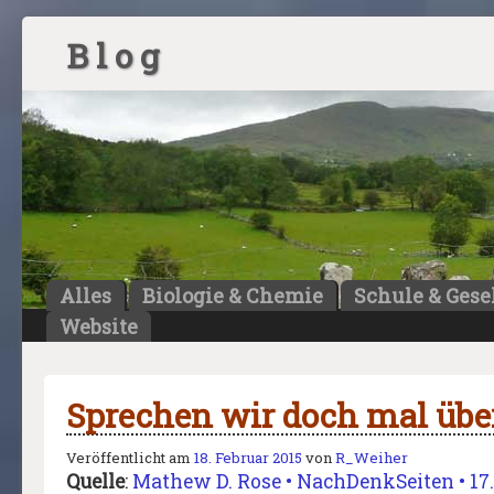
B l o g
Alles
Biologie & Chemie
Schule & Gese
Website
Sprechen wir doch mal übe
Veröffentlicht am
18. Februar 2015
von
R_Weiher
Quelle
:
Mathew D. Rose • NachDenkSeiten • 17.