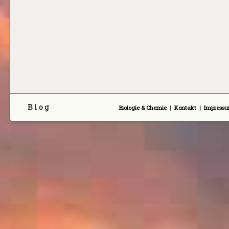
B l o g
Biologie & Chemie
|
Kontakt
|
Impress