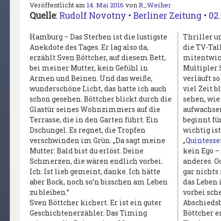
Veröffentlicht am
14. Mai 2016
von
R_Weiher
Quelle
:
Rudolf Novotny • Berliner Zeitung • 02
Hamburg – Das Sterben ist die lustigste
Thriller u
Anekdote des Tages. Er lag also da,
die TV-Ta
erzählt Sven Böttcher, auf diesem Bett,
mitentwick
bei meiner Mutter, kein Gefühl in
Multipler 
Armen und Beinen. Und das weiße,
verläuft s
wunderschöne Licht, das hatte ich auch
viel Zeit b
schon gesehen. Böttcher blickt durch die
sehen, wie
Glastür seines Wohnzimmers auf die
aufwachsen
Terrasse, die in den Garten führt. Ein
beginnt fü
Dschungel. Es regnet, die Tropfen
wichtig is
verschwinden im Grün. „Da sagt meine
„
Quintess
Mutter: Bald bist du erlöst. Deine
kein Ego –
Schmerzen, die wären endlich vorbei.
anderes. Od
Ich: Ist lieb gemeint, danke. Ich hätte
gar nichts 
aber Bock, noch so’n bisschen am Leben
das Leben
zu bleiben.“
vorbei sche
Sven Böttcher kichert. Er ist ein guter
Abschiedsb
Geschichtenerzähler. Das Timing
Böttcher e