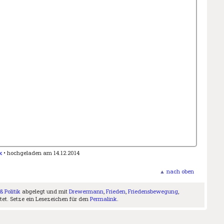
x
• hochgeladen am 14.12.2014
▲
nach oben
& Politik
abgelegt und mit
Drewermann
,
Frieden
,
Friedensbewegung
,
et. Setze ein Lesezeichen für den
Permalink
.