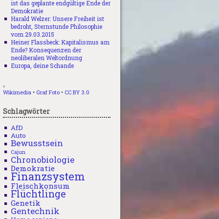
ist das geplante endgültige Ende der
Demokratie
Harald Welzer: Unsere Freiheit ist
bedroht, Sternstunde Philosophie
vom 29.03.2015
Heiner Flassbeck: Kapitalismus am
Ende? Konsequenzen der
neoliberalen Weltordnung
Europa, deine Schande
Wikimedia
•
Graf Foto
•
CC BY 3.0
Schlagwörter
AfD
Auto
Bewusstsein
Cajun
Chronobiologie
Demokratie
Finanzsystem
Fleischkonsum
Flüchtlinge
Genetik
Gentechnik