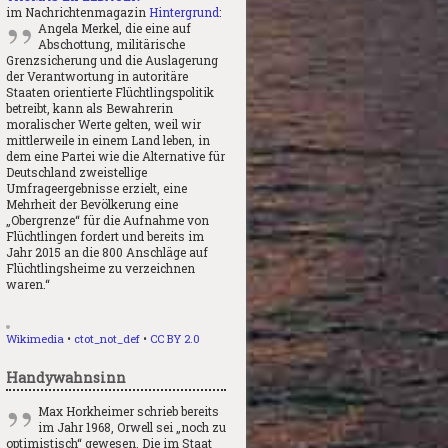
im Nachrichtenmagazin
Hintergrund
:
Angela Merkel, die eine auf
Abschottung, militärische
Grenzsicherung und die Auslagerung
der Verantwortung in autoritäre
Staaten orientierte Flüchtlingspolitik
betreibt, kann als Bewahrerin
moralischer Werte gelten, weil wir
mittlerweile in einem Land leben, in
dem eine Partei wie die Alternative für
Deutschland zweistellige
Umfrageergebnisse erzielt, eine
Mehrheit der Bevölkerung eine
„Obergrenze“ für die Aufnahme von
Flüchtlingen fordert und bereits im
Jahr 2015 an die 800 Anschläge auf
Flüchtlingsheime zu verzeichnen
waren.“
Wikimedia
•
ctot_not_def
•
CC BY 2.0
Handywahnsinn
Max Horkheimer schrieb bereits
im Jahr 1968, Orwell sei „noch zu
optimistisch“ gewesen. Die im Staat