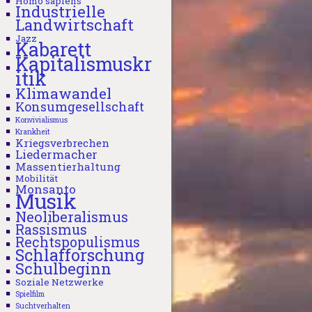
Homo sapiens
Industrielle
Landwirtschaft
Jazz
Kabarett
Kapitalismuskr
itik
Klimawandel
Konsumgesellschaft
Konvivialismus
Krankheit
Kriegsverbrechen
Liedermacher
Massentierhaltung
Mobilität
Monsanto
Musik
Neoliberalismus
Rassismus
Rechtspopulismus
Schlafforschung
Schulbeginn
Soziale Netzwerke
Spielfilm
Suchtverhalten