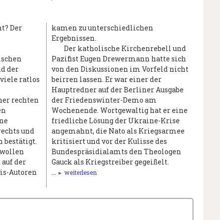
t? Der
kamen zu unterschiedlichen
Ergebnissen.
n
Der katholische Kirchenrebell und
ischen
Pazifist Eugen Drewermann hatte sich
d der
von den Diskussionen im Vorfeld nicht
iele ratlos
beirren lassen. Er war einer der
Hauptredner auf der Berliner Ausgabe
ner rechten
der Friedenswinter-Demo am
en
Wochenende. Wortgewaltig hat er eine
ine
friedliche Lösung der Ukraine-Krise
rechts und
angemahnt, die Nato als Kriegsarmee
 bestätigt.
kritisiert und vor der Kulisse des
 wollen
Bundespräsidialamts den Theologen
 auf der
Gauck als Kriegstreiber gegeißelt.
lis-Autoren
…
weiterlesen
►