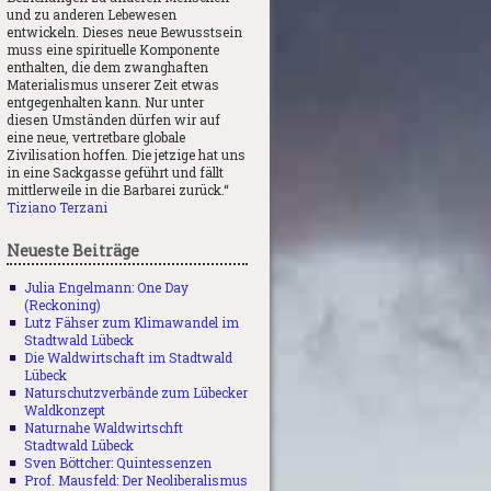
und zu anderen Lebewesen
entwickeln. Dieses neue Bewusstsein
muss eine spirituelle Komponente
enthalten, die dem zwanghaften
Materialismus unserer Zeit etwas
entgegenhalten kann. Nur unter
diesen Umständen dürfen wir auf
eine neue, vertretbare globale
Zivilisation hoffen. Die jetzige hat uns
in eine Sackgasse geführt und fällt
mittlerweile in die Barbarei zurück.“
Tiziano Terzani
Neueste Beiträge
Julia Engelmann: One Day
(Reckoning)
Lutz Fähser zum Klimawandel im
Stadtwald Lübeck
Die Waldwirtschaft im Stadtwald
Lübeck
Naturschutzverbände zum Lübecker
Waldkonzept
Naturnahe Waldwirtschft
Stadtwald Lübeck
Sven Böttcher: Quintessenzen
Prof. Mausfeld: Der Neoliberalismus