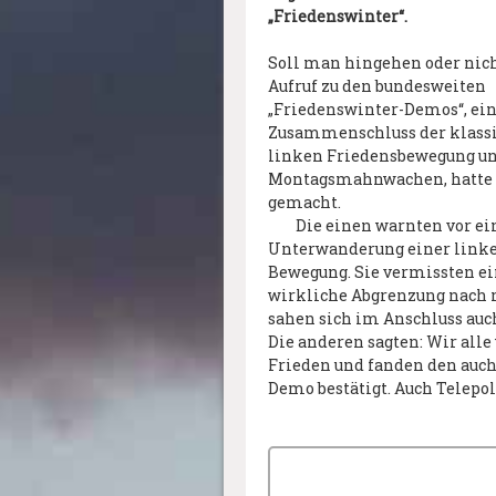
„Friedenswinter“.
Soll man hingehen oder nich
Aufruf zu den bundesweiten
„Friedenswinter-Demos“, ei
Zusammenschluss der klass
linken Friedensbewegung un
Montagsmahnwachen, hatte v
gemacht.
Die einen warnten vor ei
Unterwanderung einer link
Bewegung. Sie vermissten e
wirkliche Abgrenzung nach 
sahen sich im Anschluss auch
Die anderen sagten: Wir alle
Frieden und fanden den auch
Demo bestätigt. Auch Telepo