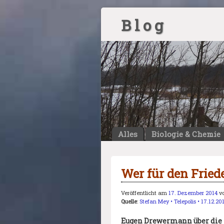
B l o g
Alles
Biologie & Chemie
Wer für den Friede
Veröffentlicht am
17. Dezember 2014
v
Quelle
:
Stefan Mey • Telepolis • 17.12.20
Eugen Drewermann über die 