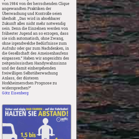
von 1984 von der herrschenden Clique
angewandten Praktiken der
Überwachung und Kontrolle seien
überholt. „Das wird in absehbarer
Zukunft alles nicht mehr notwendig
sein. Denn die Einzelnen werden von
frühester Jugend an so erzogen, dass
sie sich automatisch, ohne Zwang,
ohne irgendwelche Bedürfnisse zum
Aufruhr oder gar zum Nachdenken, in
die Gesellschaft des Ameisenhaufens
einpassen.“ Haben wir angesichts des
zeitgenössischen Handywahnsinns
und der damit einhergehenden
freiwilligen Selbstüberwachung
Anlass, der düsteren
Horkheimerschen Prognose zu
widersprechen?“
Götz Eisenberg