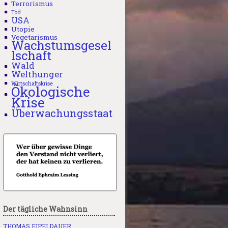
Terrorismus
Tod
USA
Utopie
Vegetarismus
Wachstumsgesel
lschaft
Wald
Welthunger
Wirtschaftskrise
Ökologische
Krise
Überwachungsstaat
Der tägliche Wahnsinn
THOMAS EIPELDAUER