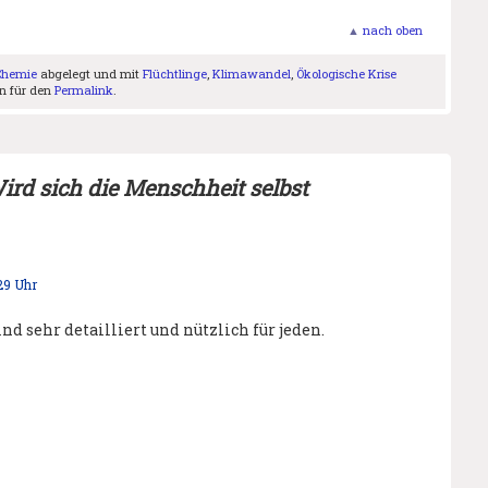
▲
nach oben
 Chemie
abgelegt und mit
Flüchtlinge
,
Klimawandel
,
Ökologische Krise
en für den
Permalink
.
ird sich die Menschheit selbst
29 Uhr
d sehr detailliert und nützlich für jeden.