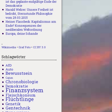
ist das geplante endgültige Ende der
Demokratie
Harald Welzer: Unsere Freiheit ist
bedroht, Sternstunde Philosophie
vom 29.03.2015
Heiner Flassbeck: Kapitalismus am
Ende? Konsequenzen der
neoliberalen Weltordnung
Europa, deine Schande
Wikimedia
•
Graf Foto
•
CC BY 3.0
Schlagwörter
AfD
Auto
Bewusstsein
Cajun
Chronobiologie
Demokratie
Finanzsystem
Fleischkonsum
Flüchtlinge
Genetik
Gentechnik