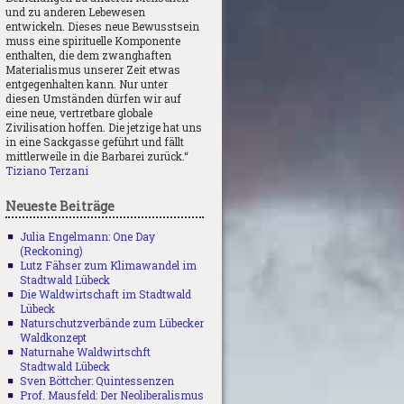
und zu anderen Lebewesen
entwickeln. Dieses neue Bewusstsein
muss eine spirituelle Komponente
enthalten, die dem zwanghaften
Materialismus unserer Zeit etwas
entgegenhalten kann. Nur unter
diesen Umständen dürfen wir auf
eine neue, vertretbare globale
Zivilisation hoffen. Die jetzige hat uns
in eine Sackgasse geführt und fällt
mittlerweile in die Barbarei zurück.“
Tiziano Terzani
Neueste Beiträge
Julia Engelmann: One Day
(Reckoning)
Lutz Fähser zum Klimawandel im
Stadtwald Lübeck
Die Waldwirtschaft im Stadtwald
Lübeck
Naturschutzverbände zum Lübecker
Waldkonzept
Naturnahe Waldwirtschft
Stadtwald Lübeck
Sven Böttcher: Quintessenzen
Prof. Mausfeld: Der Neoliberalismus