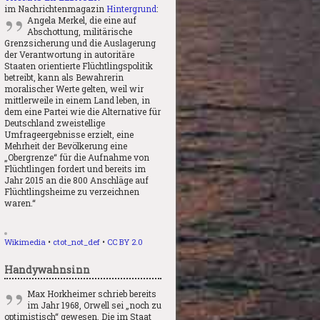
im Nachrichtenmagazin
Hintergrund
:
Angela Merkel, die eine auf
Abschottung, militärische
Grenzsicherung und die Auslagerung
der Verantwortung in autoritäre
Staaten orientierte Flüchtlingspolitik
betreibt, kann als Bewahrerin
moralischer Werte gelten, weil wir
mittlerweile in einem Land leben, in
dem eine Partei wie die Alternative für
Deutschland zweistellige
Umfrageergebnisse erzielt, eine
Mehrheit der Bevölkerung eine
„Obergrenze“ für die Aufnahme von
Flüchtlingen fordert und bereits im
Jahr 2015 an die 800 Anschläge auf
Flüchtlingsheime zu verzeichnen
waren.“
Wikimedia
•
ctot_not_def
•
CC BY 2.0
Handywahnsinn
Max Horkheimer schrieb bereits
im Jahr 1968, Orwell sei „noch zu
optimistisch“ gewesen. Die im Staat