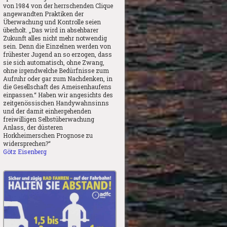
von 1984 von der herrschenden Clique
angewandten Praktiken der
Überwachung und Kontrolle seien
überholt. „Das wird in absehbarer
Zukunft alles nicht mehr notwendig
sein. Denn die Einzelnen werden von
frühester Jugend an so erzogen, dass
sie sich automatisch, ohne Zwang,
ohne irgendwelche Bedürfnisse zum
Aufruhr oder gar zum Nachdenken, in
die Gesellschaft des Ameisenhaufens
einpassen.“ Haben wir angesichts des
zeitgenössischen Handywahnsinns
und der damit einhergehenden
freiwilligen Selbstüberwachung
Anlass, der düsteren
Horkheimerschen Prognose zu
widersprechen?“
Götz Eisenberg