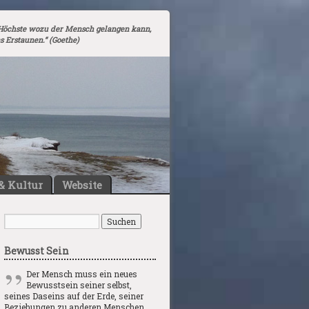
Höchste wozu der Mensch gelangen kann,
as Erstaunen.“ (Goethe)
& Kultur
Website
Bewusst Sein
Der Mensch muss ein neues
Bewusstsein seiner selbst,
seines Daseins auf der Erde, seiner
Beziehungen zu anderen Menschen