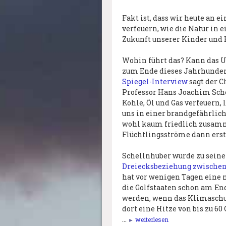
Fakt ist, dass wir heute an e
verfeuern, wie die Natur in 
Zukunft unserer Kinder und 
Wohin führt das? Kann das U
zum Ende dieses Jahrhundert
Spiegel-Interview
sagt der C
Professor Hans Joachim Sche
Kohle, Öl und Gas verfeuern, 
uns in einer brandgefährlic
wohl kaum friedlich zusamm
Flüchtlingsströme dann erst
Schellnhuber wurde zu sein
Dreiecksbeziehung zwischen
hat vor wenigen Tagen eine ne
die Golfstaaten schon am En
werden, wenn das Klimaschut
dort eine Hitze von bis zu 60
…
weiterlesen
►