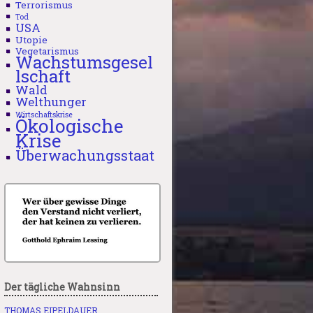
Terrorismus
Tod
USA
Utopie
Vegetarismus
Wachstumsgesel
lschaft
Wald
Welthunger
Wirtschaftskrise
Ökologische
Krise
Überwachungsstaat
Der tägliche Wahnsinn
THOMAS EIPELDAUER