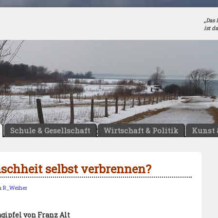
„Das 
ist d
Schule & Gesellschaft
Wirtschaft & Politik
Kunst 
schheit selbst verbrennen?
n
R_Weiher
pfel von Franz Alt