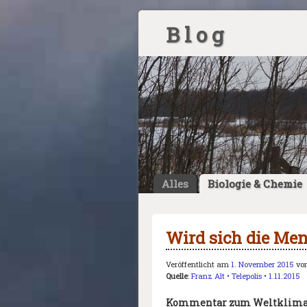
B l o g
Alles
Biologie & Chemie
Wird sich die Men
Veröffentlicht am
1. November 2015
vo
Quelle
:
Franz Alt • Telepolis • 1.11.2015
Kommentar zum Weltklimagi