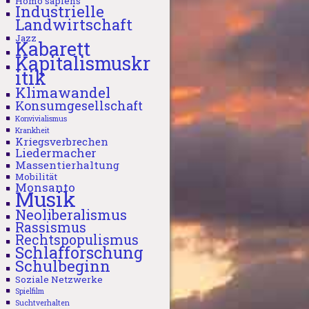
Homo sapiens
Industrielle
Landwirtschaft
Jazz
Kabarett
Kapitalismuskr
itik
Klimawandel
Konsumgesellschaft
Konvivialismus
Krankheit
Kriegsverbrechen
Liedermacher
Massentierhaltung
Mobilität
Monsanto
Musik
Neoliberalismus
Rassismus
Rechtspopulismus
Schlafforschung
Schulbeginn
Soziale Netzwerke
Spielfilm
Suchtverhalten