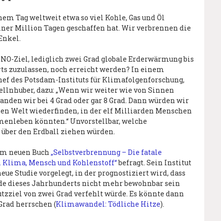
inem Tag weltweit etwa so viel Kohle, Gas und Öl
einer Million Tagen geschaffen hat. Wir verbrennen die
Enkel.
NO-Ziel, lediglich zwei Grad globale Erderwärmung bis
s zuzulassen, noch erreicht werden? In einem
hef des Potsdam-Instituts für Klimafolgenforschung,
llnhuber, dazu: „Wenn wir weiter wie von Sinnen
landen wir bei 4 Grad oder gar 8 Grad. Dann würden wir
hen Welt wiederfinden, in der elf Milliarden Menschen
enleben könnten.“ Unvorstellbar, welche
 über den Erdball ziehen würden.
em neuen Buch
„Selbstverbrennung – Die fatale
 Klima, Mensch und Kohlenstoff“
befragt. Sein Institut
ue Studie vorgelegt, in der prognostiziert wird, dass
de dieses Jahrhunderts nicht mehr bewohnbar sein
zziel von zwei Grad verfehlt würde. Es könnte dann
 Grad herrschen (
Klimawandel: Tödliche Hitze
).