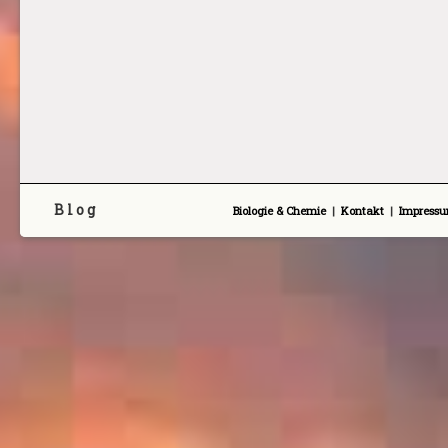
B l o g
Biologie & Chemie
|
Kontakt
|
Impress