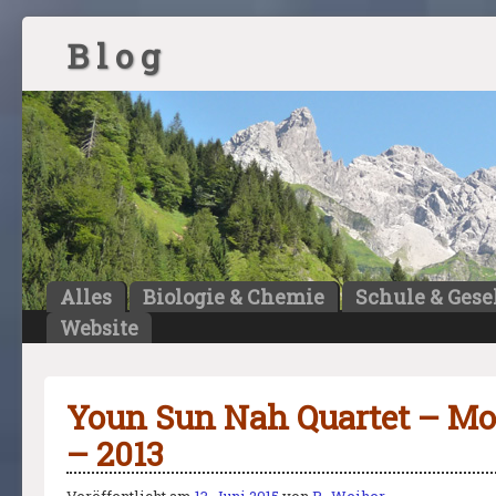
B l o g
Alles
Biologie & Chemie
Schule & Gese
Website
Youn Sun Nah Quartet – M
– 2013