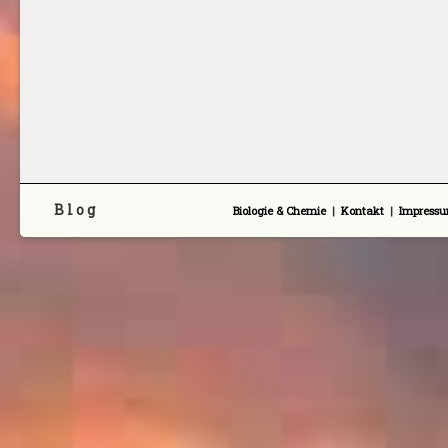
B l o g
Biologie & Chemie
|
Kontakt
|
Impress